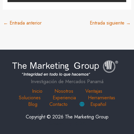
←
Entrada anterior
Entrada siguiente
→
Investigación de Mercados Panamá
Inicio
Nosotros
Ventajas
Soluciones
Experiencia
Herramientas
Blog
Contacto
Español
Copyright © 2026 The Marketing Group
Created by
LCDA