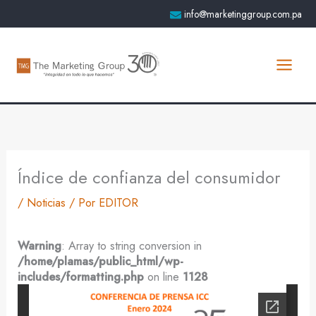
Ir
info@marketinggroup.com.pa
al
contenido
Índice de confianza del consumidor
/
Noticias
/ Por
EDITOR
Warning
: Array to string conversion in
/home/plamas/public_html/wp-
includes/formatting.php
on line
1128