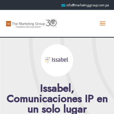
Ir
info@marketinggroup.com.pa
al
contenido
Issabel,
Comunicaciones IP en
un solo lugar