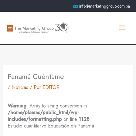
Ir
info@marketinggroup.com.pa
al
contenido
Panamá Cuéntame
/
Noticias
/ Por
EDITOR
Warning
: Array to string conversion in
/home/plamas/public_html/wp-
includes/formatting.php
on line
1128
Estudio cuantitativo Educación en Panamá