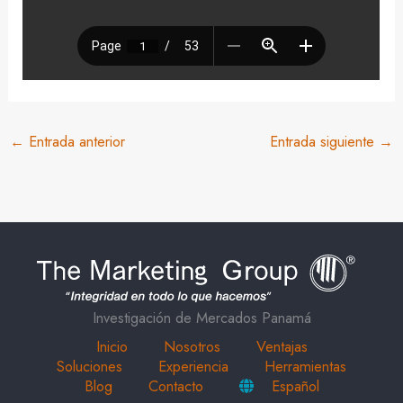
←
Entrada anterior
Entrada siguiente
→
Investigación de Mercados Panamá
Inicio
Nosotros
Ventajas
Soluciones
Experiencia
Herramientas
Blog
Contacto
Español